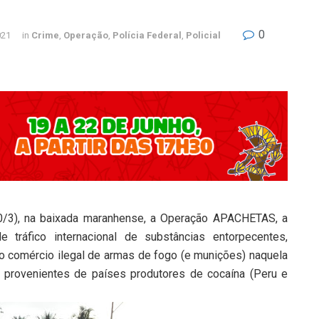
0
021
in
Crime
,
Operação
,
Polícia Federal
,
Policial
(30/3), na baixada maranhense, a Operação APACHETAS, a
tráfico internacional de substâncias entorpecentes,
e o comércio ilegal de armas de fogo (e munições) naquela
 provenientes de países produtores de cocaína (Peru e