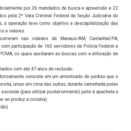
judicialmente por 26 mandados de busca e apreensão e 22
os pela 2º Vara Criminal Federal da Seção Judiciária do
, a operação teve como objetivo a descapitalização das
s e valores.
ocorreram nas cidades de Manaus/AM, Castanhal/PA,
om participação de 160 servidores da Polícia Federal e
 PCMA, os quais auxiliaram as buscas com a utilização de
nados com até 47 anos de reclusão.
toricamente consiste em um amontoado de pedras que o
deposita, umas em cima das outras, durante caminhada pelas
e esconde (para utilizar posteriormente) junto à apacheta a
e se produz a cocaína).
hão)