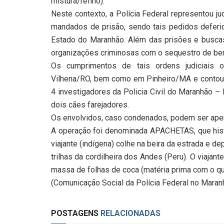
mistura/refino).
Neste contexto, a Polícia Federal representou 
mandados de prisão, sendo tais pedidos deferid
Estado do Maranhão. Além das prisões e buscas
organizações criminosas com o sequestro de ben
Os cumprimentos de tais ordens judiciais 
Vilhena/RO, bem como em Pinheiro/MA e contou c
4 investigadores da Policia Civil do Maranhão –
dois cães farejadores.
Os envolvidos, caso condenados, podem ser ape
A operação foi denominada APACHETAS, que his
viajante (indígena) colhe na beira da estrada e 
trilhas da cordilheira dos Andes (Peru). O viajant
massa de folhas de coca (matéria prima com o qu
(Comunicação Social da Polícia Federal no Maran
POSTAGENS
RELACIONADAS