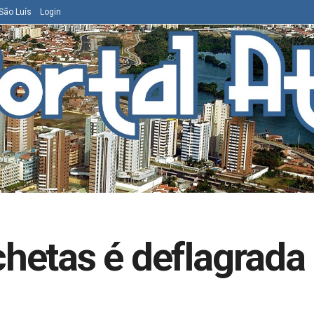
São Luís
Login
etas é deflagrada p