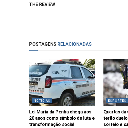
THE REVIEW
POSTAGENS
RELACIONADAS
NOTÍCIAS
ESPORTES
Lei Maria da Penha chega aos
Quartas da 
20 anos como símbolo de luta e
terão duelo
transformação social
sorteio e c