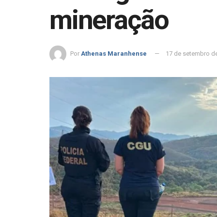
mineração
Por
Athenas Maranhense
17 de setembro d