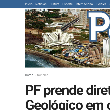
Início
Notícias
Cultura
Esporte
Internacional
Política
Home
Notícias
PF prende dire
Geológico em 