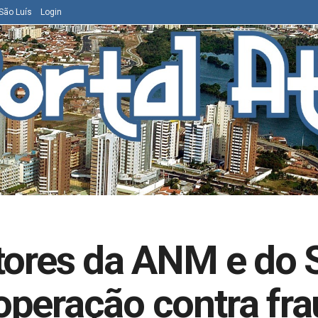
São Luís
Login
tores da ANM e do 
operação contra fra