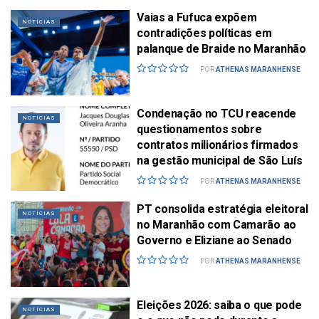
Vaias a Fufuca expõem
NOTÍCIAS
contradições políticas em
palanque de Braide no Maranhão
POR
ATHENAS MARANHENSE
Condenação no TCU reacende
NOTÍCIAS
questionamentos sobre
contratos milionários firmados
na gestão municipal de São Luís
POR
ATHENAS MARANHENSE
PT consolida estratégia eleitoral
NOTÍCIAS
no Maranhão com Camarão ao
Governo e Eliziane ao Senado
POR
ATHENAS MARANHENSE
Eleições 2026: saiba o que pode
NOTÍCIAS