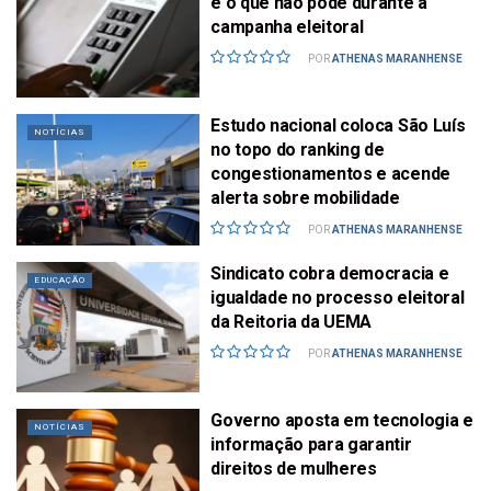
e o que não pode durante a
campanha eleitoral
POR
ATHENAS MARANHENSE
Estudo nacional coloca São Luís
NOTÍCIAS
no topo do ranking de
congestionamentos e acende
alerta sobre mobilidade
POR
ATHENAS MARANHENSE
Sindicato cobra democracia e
EDUCAÇÃO
igualdade no processo eleitoral
da Reitoria da UEMA
POR
ATHENAS MARANHENSE
Governo aposta em tecnologia e
NOTÍCIAS
informação para garantir
direitos de mulheres