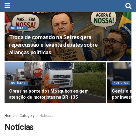
NOTÍCIAS
Troca de comando na Setres gera
repercussão e levanta debates sobre
alianças políticas
NOTÍCIAS
NOTÍCIAS
Obras na ponte dos Mosquitos exigem
Cenário ele
atenção de motoristas na BR-135
por investi
Home
Category
Notícias
Notícias