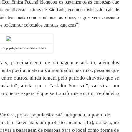
ixa Econômica Federal bloqueou os pagamentos às empresas que
o em diversos bairros de São Luís, gerando dívidas de mais de
não tem mais como continuar as obras, o que vem causando
os podem ser colocados em suas garagens”!
 pela população do bairro Santa Bárbara.
ais, principalmente de drenagem e asfalto, além dos
muita poeira, materiais amontoados nas ruas, pessoas que
 entre outros, ainda temem pelo período chuvoso que se
sfalto”, ainda que o “asfalto Sonrisal”, vai virar um
s o que se espera é que se transforme em um verdadeiro
rbara, pois a população está indignada, a ponto de
ometem fazer mais um protesto amanhã (15), ou seja, no
 travar a passagem de pessoas para o local como forma de