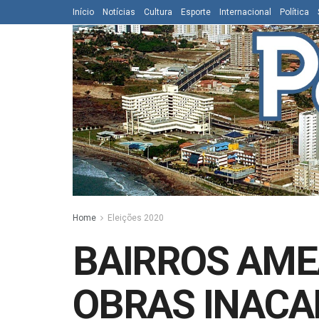
Início
Notícias
Cultura
Esporte
Internacional
Política
Home
Eleições 2020
BAIRROS AME
OBRAS INACA