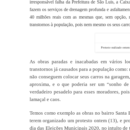
irresponsável falha da Prefeitura de São Luis, a Ca
fazem os serviços de drenagem profunda e asfaltament
40 milhões reais com as mesmas que, sem opção, 
transtornos à população, pois nem mesmo os seus carr
Protesto realizado ontem
As obras paradas e inacabadas em vários loc
transtornos já causados para a população como: 
não conseguem colocar seus carros na garagem,
aproxima, e o que poderia ser um “sonho de a
verdadeiro pesadelo para esses moradores, poi
lamaçal e caos.
Temos como exemplo as obras no bairro Santa Bá
terem organizado um protesto ontem (13), e pr
dia das Eleições Municipais 2020, no intuíto de