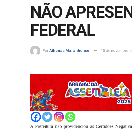
NÃO APRESEN
FEDERAL
Por
Athenas Maranhense
15 de novembro d
A Prefeitura não providenciou as Certidões Negativ