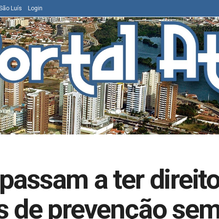
São Luís
Login
passam a ter direit
es de prevenção se