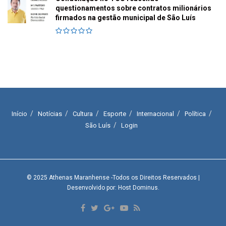
questionamentos sobre contratos milionários
firmados na gestão municipal de São Luís
Início
Notícias
Cultura
Esporte
Internacional
Política
São Luís
Login
© 2025
Athenas Maranhense
-Todos os Direitos Reservados
|
Desenvolvido por: Host Dominus
.