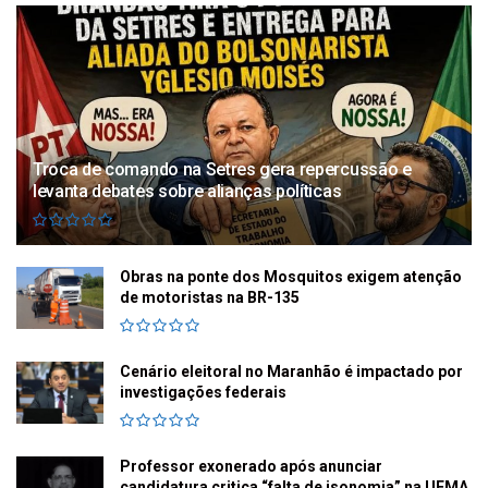
Troca de comando na Setres gera repercussão e
levanta debates sobre alianças políticas
Obras na ponte dos Mosquitos exigem atenção
de motoristas na BR-135
Cenário eleitoral no Maranhão é impactado por
investigações federais
Professor exonerado após anunciar
candidatura critica “falta de isonomia” na UEMA