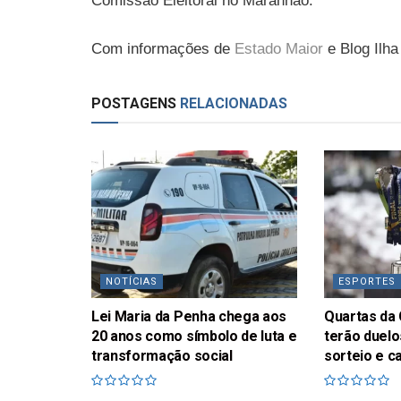
Comissão Eleitoral no Maranhão.
Com informações de
Estado Maior
e Blog Ilha
POSTAGENS
RELACIONADAS
NOTÍCIAS
ESPORTES
Lei Maria da Penha chega aos
Quartas da 
20 anos como símbolo de luta e
terão duelo
transformação social
sorteio e c