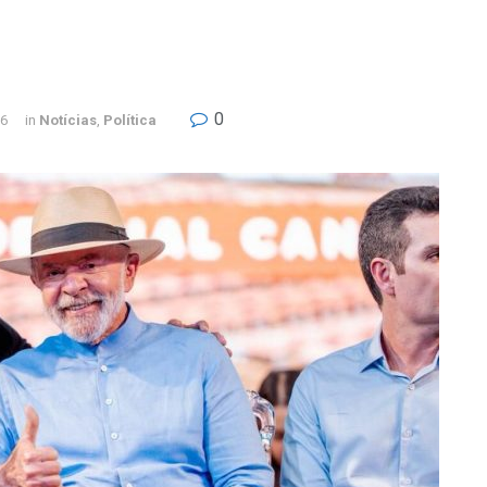
0
26
in
Notícias
,
Política