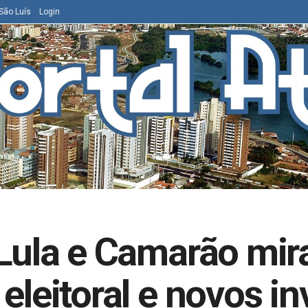
São Luís
Login
 Lula e Camarão mir
 eleitoral e novos i