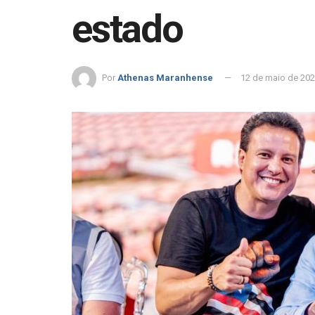
estado
Por
Athenas Maranhense
12 de maio de 20