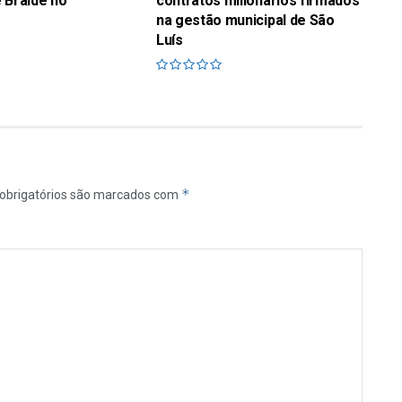
 Braide no
contratos milionários firmados
na gestão municipal de São
Luís
*
obrigatórios são marcados com