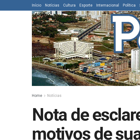
Início
Notícias
Cultura
Esporte
Internacional
Política
Home
Notícias
Nota de esclar
motivos de su