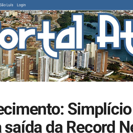
São Luís
Login
ecimento: Simplício
a saída da Record 