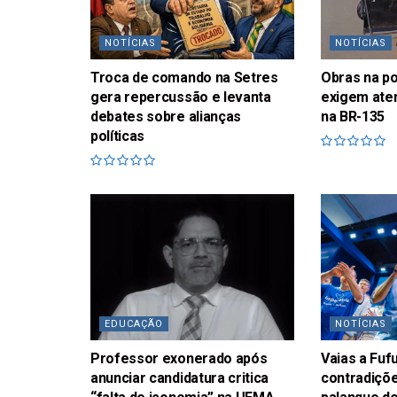
NOTÍCIAS
NOTÍCIAS
Troca de comando na Setres
Obras na p
gera repercussão e levanta
exigem ate
debates sobre alianças
na BR-135
políticas
EDUCAÇÃO
NOTÍCIAS
Professor exonerado após
Vaias a Fu
anunciar candidatura critica
contradiçõe