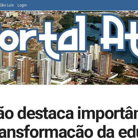
São Luís
Login
o destaca importân
transformação da e