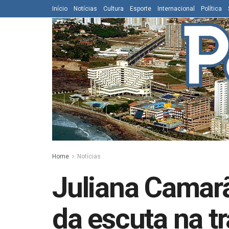
Início
Notícias
Cultura
Esporte
Internacional
Política
Home
Notícias
Juliana Camarã
da escuta na 