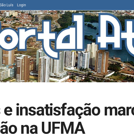
São Luís
Login
s e insatisfação m
ção na UFMA