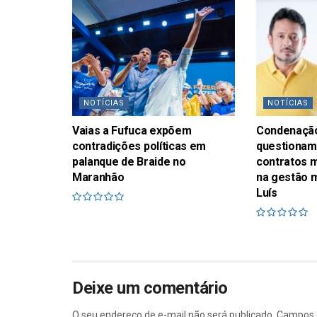
NOTÍCIAS
NOTÍCIAS
Vaias a Fufuca expõem
Condenaçã
contradições políticas em
questionam
palanque de Braide no
contratos m
Maranhão
na gestão m
Luís
Deixe um comentário
O seu endereço de e-mail não será publicado.
Campos 