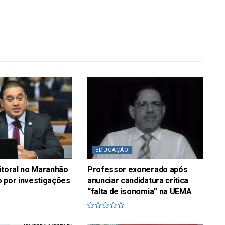
EDUCAÇÃO
itoral no Maranhão
Professor exonerado após
 por investigações
anunciar candidatura critica
“falta de isonomia” na UEMA