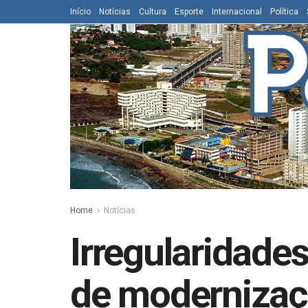
Início
Notícias
Cultura
Esporte
Internacional
Política
Home
Notícias
Irregularidade
de moderniza