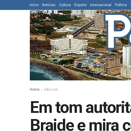
Início
Notícias
Cultura
Esporte
Internacional
Política
Home
São Luís
Em tom autorit
Braide e mira c