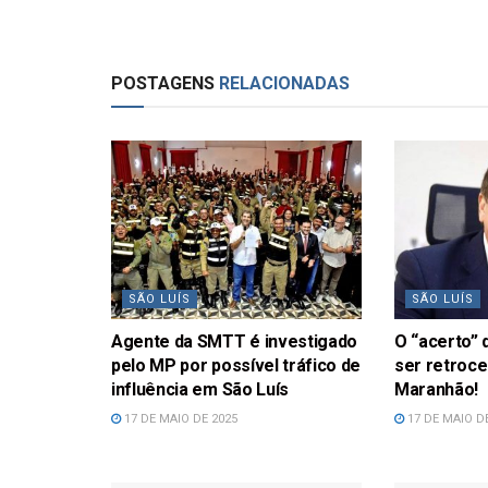
POSTAGENS
RELACIONADAS
SÃO LUÍS
SÃO LUÍS
Agente da SMTT é investigado
O “acerto”
pelo MP por possível tráfico de
ser retroce
influência em São Luís
Maranhão!
17 DE MAIO DE 2025
17 DE MAIO D