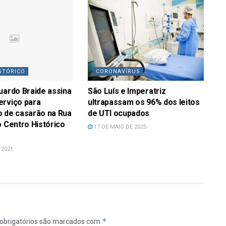
STÓRICO
CORONAVÍRUS
uardo Braide assina
São Luís e Imperatriz
erviço para
ultrapassam os 96% dos leitos
o de casarão na Rua
de UTI ocupados
o Centro Histórico
17 DE MAIO DE 2025
 2021
*
obrigatórios são marcados com