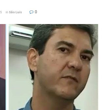
0
25
in
São Luís