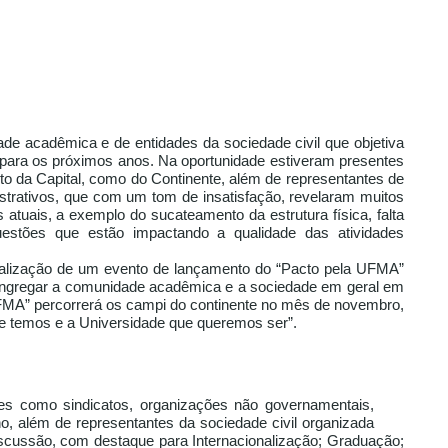
de acadêmica e de entidades da sociedade civil que objetiva
 para os próximos anos. Na oportunidade estiveram presentes
nto da Capital, como do Continente, além de representantes de
istrativos, que com um tom de insatisfação, revelaram muitos
tuais, a exemplo do sucateamento da estrutura física, falta
uestões que estão impactando a qualidade das atividades
 realização de um evento de lançamento do “Pacto pela UFMA”
 congregar a comunidade acadêmica e a sociedade em geral em
UFMA” percorrerá os campi do continente no mês de novembro,
que temos e a Universidade que queremos ser”.
es como sindicatos, organizações não governamentais,
o, além de representantes da sociedade civil organizada
iscussão, com destaque para Internacionalização; Graduação;