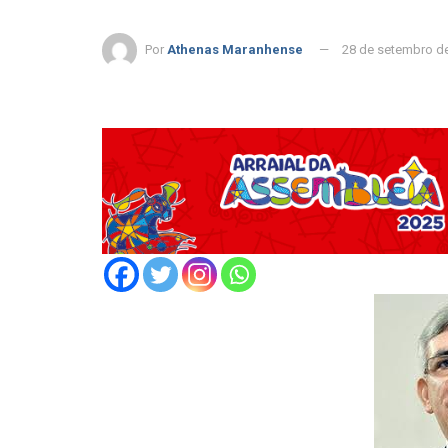
Por
Athenas Maranhense
28 de setembro d