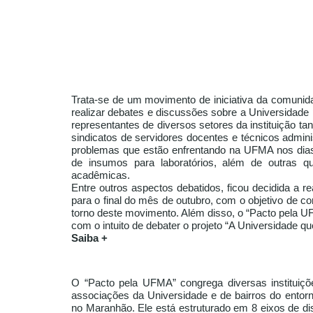
Trata-se de um movimento de iniciativa da comunida
realizar debates e discussões sobre a Universidade
representantes de diversos setores da instituição ta
sindicatos de servidores docentes e técnicos admin
problemas que estão enfrentando na UFMA nos dias a
de insumos para laboratórios, além de outras q
acadêmicas.
Entre outros aspectos debatidos, ficou decidida a
para o final do mês de outubro, com o objetivo de
torno deste movimento. Além disso, o “Pacto pela 
com o intuito de debater o projeto “A Universidade 
Saiba +
O “Pacto pela UFMA” congrega diversas instituiçõ
associações da Universidade e de bairros do entorn
no Maranhão. Ele está estruturado em 8 eixos de d