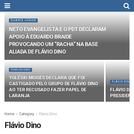
DUARTE JÚNIOR
NETO EVANGELISTA E O PDT DECLARAM
APOIO À EDUARDO BRAIDE
PROVOCANDO UM “RACHA” NA BASE
ALIADA DE FLÁVIO DINO
COMUNISMO
YGLÉSIO MOISÉS DECLARA QUE FOI
FLÁVIO DINO
CASTIGADO PELO GRUPO DE FLÁVIO DINO
AO TER RECUSADO FAZER PAPEL DE
FLÁVIO DI
LARANJA
PRESIDEN
Home
Category
Flávio Dino
Flávio Dino