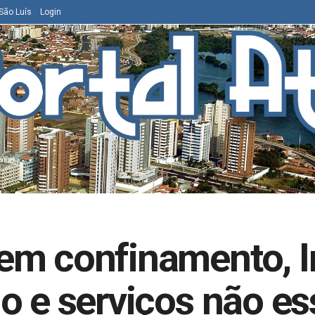
São Luís
Login
em confinamento, In
o e serviços não es