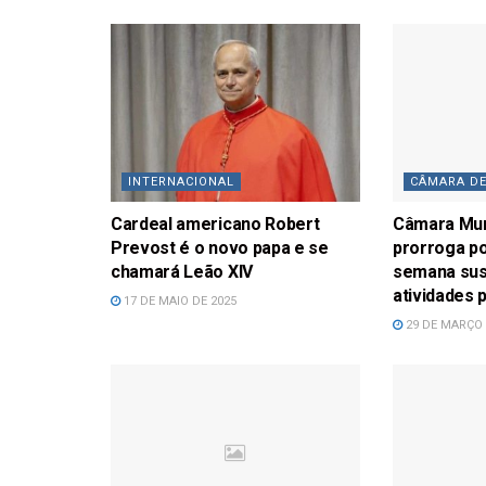
INTERNACIONAL
CÂMARA DE
Cardeal americano Robert
Câmara Muni
Prevost é o novo papa e se
prorroga p
chamará Leão XIV
semana sus
atividades 
17 DE MAIO DE 2025
29 DE MARÇO 