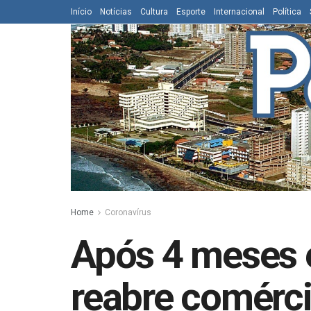
Início
Notícias
Cultura
Esporte
Internacional
Política
Home
Coronavírus
Após 4 meses 
reabre comérci