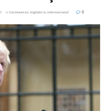
0
25
in
Coronavírus
,
Inglaterra
,
Internacional