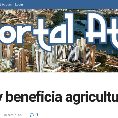
São Luís
Login
beneficia agricultu
0
in
Notícias