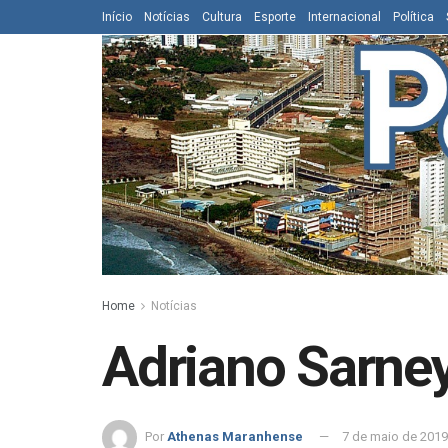
Início
Notícias
Cultura
Esporte
Internacional
Política
Home
Notícias
Adriano Sarney 
Por
Athenas Maranhense
7 de maio de 2019