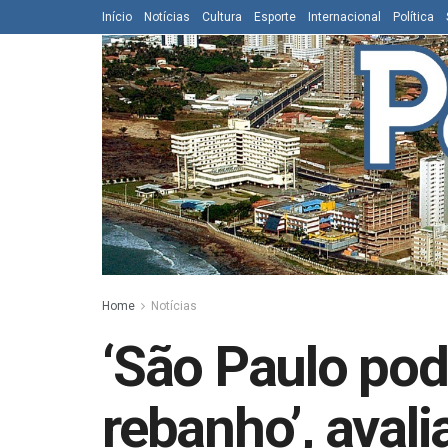
Início
Notícias
Cultura
Esporte
Internacional
Política
Home
Notícias
‘São Paulo pod
rebanho’, avali