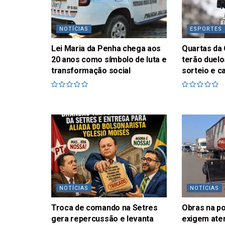
NOTÍCIAS
ESPORTES
Lei Maria da Penha chega aos
Quartas da 
20 anos como símbolo de luta e
terão duelo
transformação social
sorteio e c
NOTÍCIAS
NOTÍCIAS
Troca de comando na Setres
Obras na p
gera repercussão e levanta
exigem ate