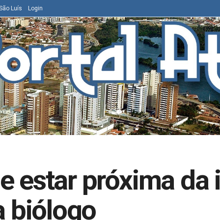
São Luís
Login
e estar próxima da
a biólogo