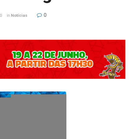
0
20
in
Notícias