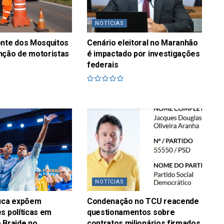
NOTÍCIAS
onte dos Mosquitos
Cenário eleitoral no Maranhão
nção de motoristas
é impactado por investigações
federais
NOTÍCIAS
fuca expõem
Condenação no TCU reacende
s políticas em
questionamentos sobre
 Braide no
contratos milionários firmados