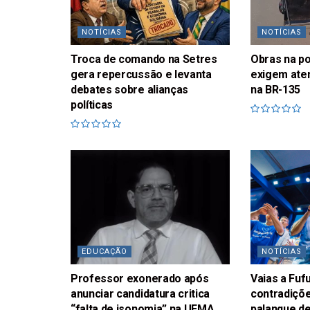
NOTÍCIAS
NOTÍCIAS
Troca de comando na Setres
Obras na p
gera repercussão e levanta
exigem ate
debates sobre alianças
na BR-135
políticas
EDUCAÇÃO
NOTÍCIAS
Professor exonerado após
Vaias a Fu
anunciar candidatura critica
contradiçõe
“falta de isonomia” na UEMA
palanque de