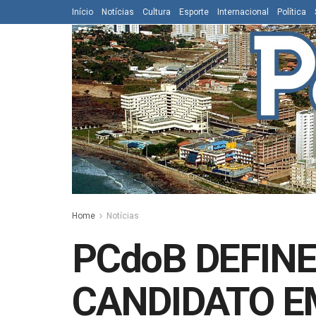
Início
Notícias
Cultura
Esporte
Internacional
Política
Home
Notícias
PCdoB DEFIN
CANDIDATO E