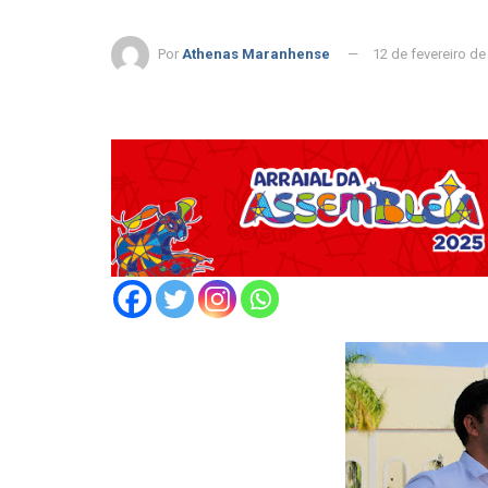
Por
Athenas Maranhense
12 de fevereiro de