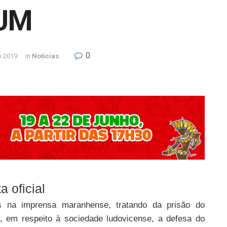
UM
0
e 2019
in
Notícias
a oficial
as na imprensa maranhense, tratando da prisão do
 em respeito à sociedade ludovicense, a defesa do