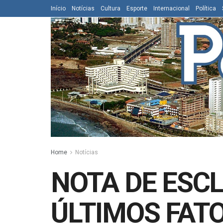
Início
Notícias
Cultura
Esporte
Internacional
Política
Home
Notícias
NOTA DE ESC
ÚLTIMOS FAT