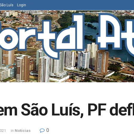
São Luís
Login
m São Luís, PF def
0
2021
in
Notícias