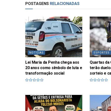
POSTAGENS
RELACIONADAS
NOTÍCIAS
ESPORTES
Lei Maria da Penha chega aos
Quartas da 
20 anos como símbolo de luta e
terão duelo
transformação social
sorteio e c