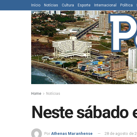
Início
Notícias
Cultura
Esporte
Internacional
Política
Home
Notícias
Neste sábado e
Por
Athenas Maranhense
28 de agosto de 