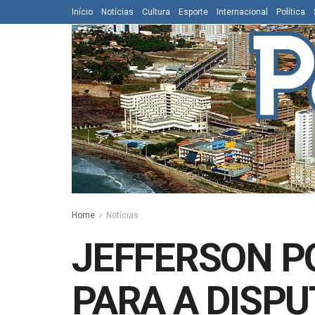
Início
Notícias
Cultura
Esporte
Internacional
Política
Home
Notícias
JEFFERSON PO
PARA A DISPU