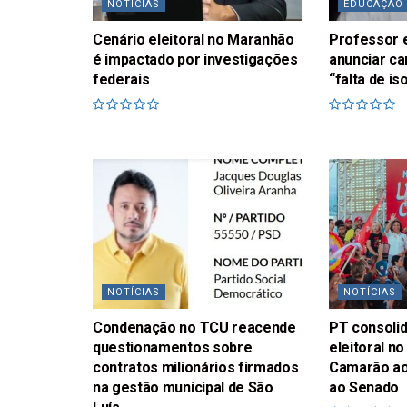
NOTÍCIAS
EDUCAÇÃO
Cenário eleitoral no Maranhão
Professor 
é impactado por investigações
anunciar ca
federais
“falta de i
NOTÍCIAS
NOTÍCIAS
Condenação no TCU reacende
PT consolid
questionamentos sobre
eleitoral 
contratos milionários firmados
Camarão ao
na gestão municipal de São
ao Senado