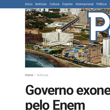
Início
Notícias
Cultura
Esporte
Internacional
Política
Home
Notícias
Governo exoner
pelo Enem