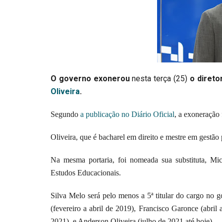
O governo exonerou
nesta terça (25)
o direto
Oliveira
.
Segundo
a publicação no Diário Oficial
, a exoneração 
Oliveira, que é bacharel em direito e mestre em gestão
Na mesma portaria, foi nomeada sua substituta, Mic
Estudos Educacionais.
Silva Melo será pelo menos a 5ª titular do cargo no 
(fevereiro a abril de 2019), Francisco Garonce (abri
2021), e Anderson Oliveira (julho de 2021 até hoje).