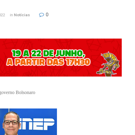
0
022
in
Notícias
o governo Bolsonaro