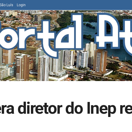
São Luís
Login
a diretor do Inep r