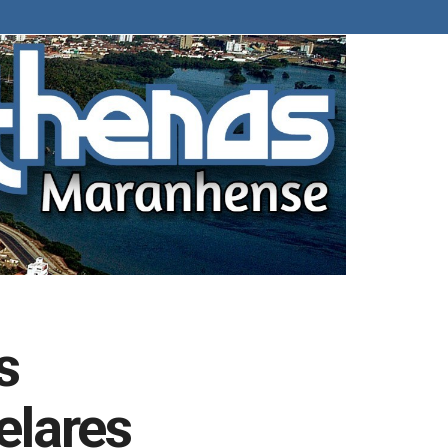
s
elares