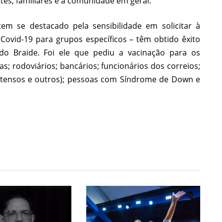
tes, familiares e a comunidade em geral.
m se destacado pela sensibilidade em solicitar à
 Covid-19 para grupos específicos – têm obtido êxito
do Braide. Foi ele que pediu a vacinação para os
tas; rodoviários; bancários; funcionários dos correios;
rtensos e outros); pessoas com Síndrome de Down e