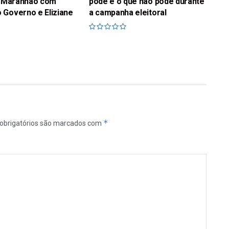
no Maranhão com
pode e o que não pode durante
 Governo e Eliziane
a campanha eleitoral
*
obrigatórios são marcados com