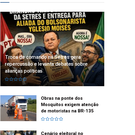
Troca de comando na Setres gera
repercussão e levanta debates sobre
alianças políticas
Obras na ponte dos
Mosquitos exigem atenção
de motoristas na BR-135
Cenário eleitoral no