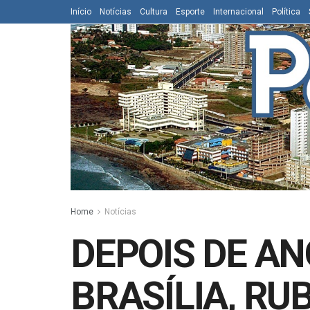
Início
Notícias
Cultura
Esporte
Internacional
Política
Home
Notícias
DEPOIS DE A
BRASÍLIA, RU