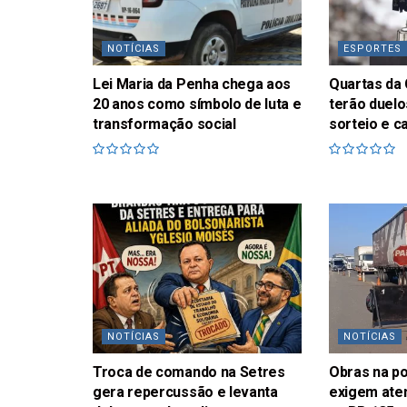
NOTÍCIAS
ESPORTES
Lei Maria da Penha chega aos
Quartas da 
20 anos como símbolo de luta e
terão duelo
transformação social
sorteio e c
NOTÍCIAS
NOTÍCIAS
Troca de comando na Setres
Obras na p
gera repercussão e levanta
exigem ate