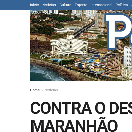
Início
Notícias
Cultura
Esporte
Internacional
Política
Home
Notícias
CONTRA O DE
MARANHÃO