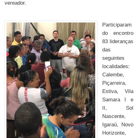
vereador.
Participaram
do encontro
83 lideranças
das
seguintes
localidades:
Calembe,
Piçarreira,
Estiva, Vila
Samara I e
II, Sol
Nascente,
Igaraú, Novo
Horizonte,