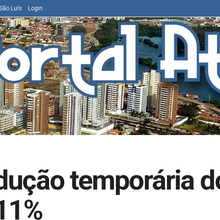
São Luís
Login
dução temporária do
 11%