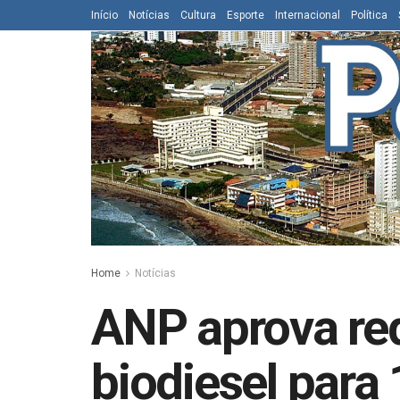
Início
Notícias
Cultura
Esporte
Internacional
Política
Home
Notícias
ANP aprova re
biodiesel para