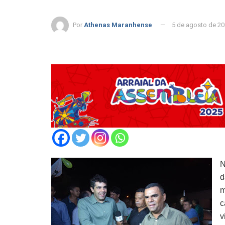
Por
Athenas Maranhense
5 de agosto de 2
N
d
m
c
v