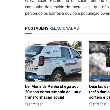
O candidato Ricardinho do salão, oriundo 
campanha desprovida de interesses que não
percorrido os bairros e ouvido a população. Ava
POSTAGENS
RELACIONADAS
NOTÍCIAS
ESPORTES
Lei Maria da Penha chega aos
Quartas da 
20 anos como símbolo de luta e
terão duelo
transformação social
sorteio e c