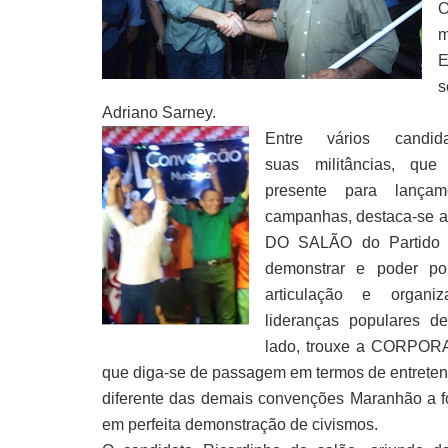
O
m
E
s
Adriano Sarney.
Entre vários candi
suas militâncias, que
presente para lançam
campanhas, destaca-se 
DO SALÃO do Partido V
demonstrar e poder po
articulação e organi
lideranças populares d
lado, trouxe a CORPO
que diga-se de passagem em termos de entreten
diferente das demais convenções Maranhão a fo
em perfeita demonstração de civismos.