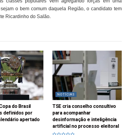
das classes populares vêm agregando forças em uma
 sejam o bem comum daquela Região, o candidato tem
nte Ricardinho do Salão.
NOTÍCIAS
Copa do Brasil
TSE cria conselho consultivo
s definidos por
para acompanhar
alendário apertado
desinformação e inteligência
artificial no processo eleitoral