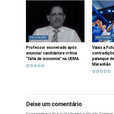
EDUCAÇÃO
NOTÍCIAS
Professor exonerado após
Vaias a Fu
anunciar candidatura critica
contradiçõe
“falta de isonomia” na UEMA
palanque de
Maranhão
Deixe um comentário
O seu endereço de e-mail não será publicado.
Campos 