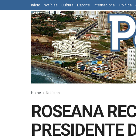
Início
Notícias
Cultura
Esporte
Internacional
Política
Home
Notícias
ROSEANA REC
PRESIDENTE 