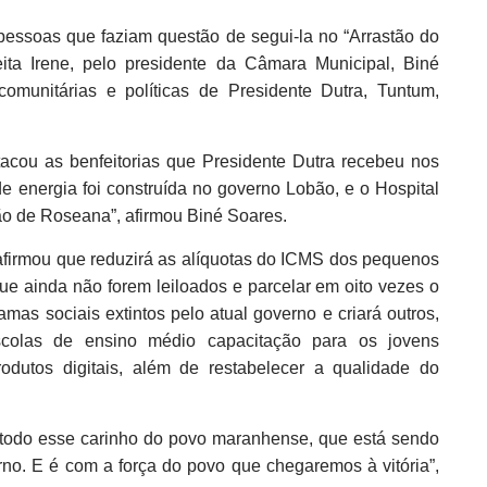
pessoas que faziam questão de segui-la no “Arrastão do
eita Irene, pelo presidente da Câmara Municipal, Biné
comunitárias e políticas de Presidente Dutra, Tuntum,
acou as benfeitorias que Presidente Dutra recebeu nos
 energia foi construída no governo Lobão, e o Hospital
o de Roseana”, afirmou Biné Soares.
afirmou que reduzirá as alíquotas do ICMS dos pequenos
ue ainda não forem leiloados e parcelar em oito vezes o
as sociais extintos pelo atual governo e criará outros,
colas de ensino médio capacitação para os jovens
odutos digitais, além de restabelecer a qualidade do
 a todo esse carinho do povo maranhense, que está sendo
rno. E é com a força do povo que chegaremos à vitória”,