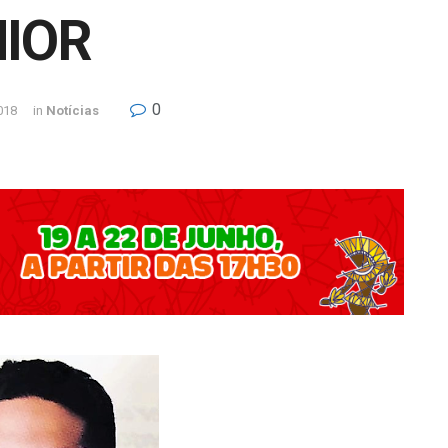
IOR
0
018
in
Notícias