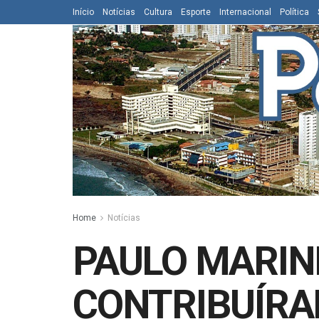
Início
Notícias
Cultura
Esporte
Internacional
Política
Home
Notícias
PAULO MARIN
CONTRIBUÍRA