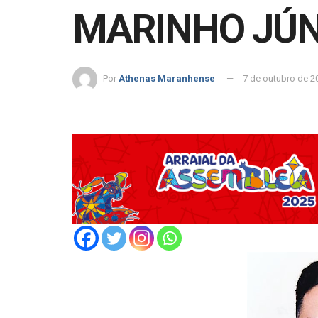
MARINHO JÚN
Por
Athenas Maranhense
7 de outubro de 2