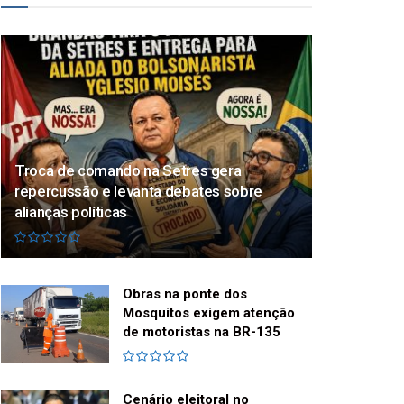
Troca de comando na Setres gera
repercussão e levanta debates sobre
alianças políticas
Obras na ponte dos
Mosquitos exigem atenção
de motoristas na BR-135
Cenário eleitoral no