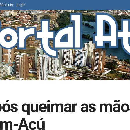
São Luís
Login
ós queimar as mãos
um-Açú