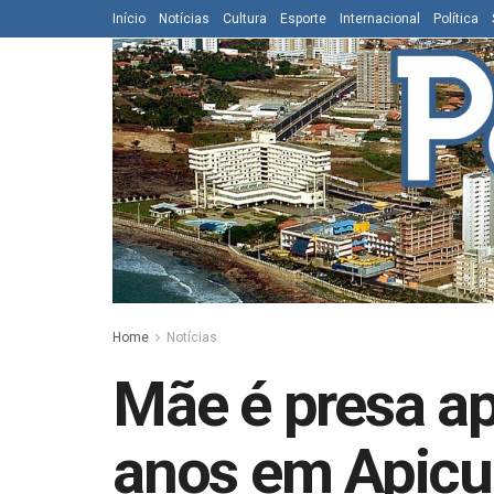
Início
Notícias
Cultura
Esporte
Internacional
Política
Home
Notícias
Mãe é presa ap
anos em Apic