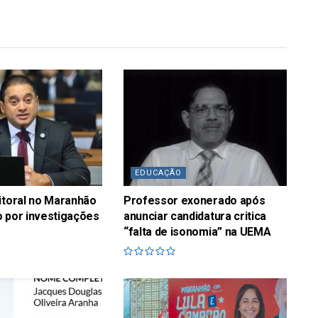
EDUCAÇÃO
itoral no Maranhão
Professor exonerado após
 por investigações
anunciar candidatura critica
“falta de isonomia” na UEMA