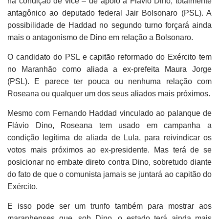
na condição de vice – de apoio a Flávio Dino, totalmente
antagônico ao deputado federal Jair Bolsonaro (PSL). A
possibilidade de Haddad no segundo turno forçará ainda
mais o antagonismo de Dino em relação a Bolsonaro.
O candidato do PSL e capitão reformado do Exército tem
no Maranhão como aliada a ex-prefeita Maura Jorge
(PSL). E parece ter pouca ou nenhuma relação com
Roseana ou qualquer um dos seus aliados mais próximos.
Mesmo com Fernando Haddad vinculado ao palanque de
Flávio Dino, Roseana tem usado em campanha a
condição legítima de aliada de Lula, para reivindicar os
votos mais próximos ao ex-presidente. Mas terá de se
posicionar no embate direto contra Dino, sobretudo diante
do fato de que o comunista jamais se juntará ao capitão do
Exército.
E isso pode ser um trunfo também para mostrar aos
maranhenses que, sob Dino, o estado terá ainda mais