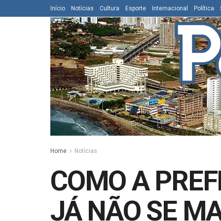
Início
Notícias
Cultura
Esporte
Internacional
Política
Home
Notícias
COMO A PREFE
JÁ NÃO SE M