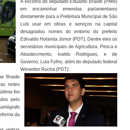
A escolha do deputado Eduardo Braide (PMN)
em encaminhar emendas parlamentares
diretamente para a Prefeitura Municipal de São
Luís usar em obras e serviços na capital
desagradou nomes do entorno do prefeito
Edivaldo Holanda Júnior (PDT). Dentre eles os
secretários municipais de Agricultura, Pesca e
Abastecimento, Ivaldo Rodrigues, e de
Governo, Lula Fylho, além do deputado federal
Weverton Rocha (PDT).
que Braide
 as redes
último fim
ados pelo
mamógrafo
reforma da
as verbas