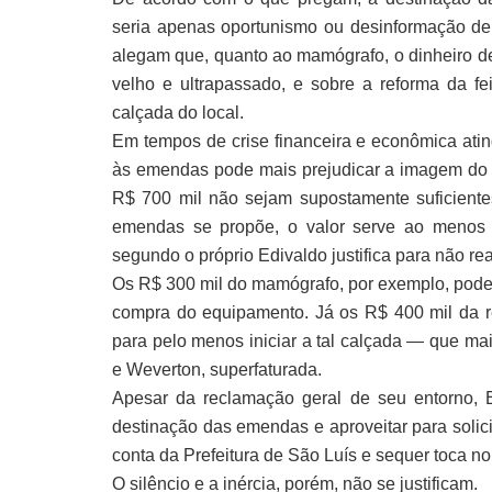
seria apenas oportunismo ou desinformação de 
alegam que, quanto ao mamógrafo, o dinheiro d
velho e ultrapassado, e sobre a reforma da f
calçada do local.
Em tempos de crise financeira e econômica atin
às emendas pode mais prejudicar a imagem do p
R$ 700 mil não sejam supostamente suficiente
emendas se propõe, o valor serve ao menos p
segundo o próprio Edivaldo justifica para não rea
Os R$ 300 mil do mamógrafo, por exemplo, poderi
compra do equipamento. Já os R$ 400 mil da re
para pelo menos iniciar a tal calçada — que mai
e Weverton, superfaturada.
Apesar da reclamação geral de seu entorno, E
destinação das emendas e aproveitar para solici
conta da Prefeitura de São Luís e sequer toca no
O silêncio e a inércia, porém, não se justificam.