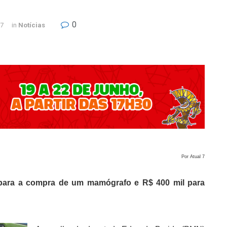
0
17
in
Notícias
Por Atual 7
ara a compra de um mamógrafo e R$ 400 mil para