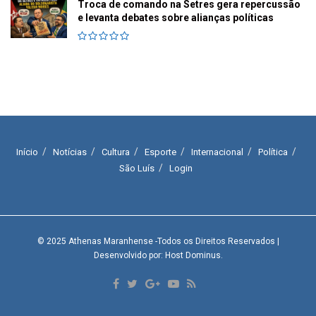
Troca de comando na Setres gera repercussão
e levanta debates sobre alianças políticas
Início
Notícias
Cultura
Esporte
Internacional
Política
São Luís
Login
© 2025
Athenas Maranhense
-Todos os Direitos Reservados
|
Desenvolvido por: Host Dominus
.