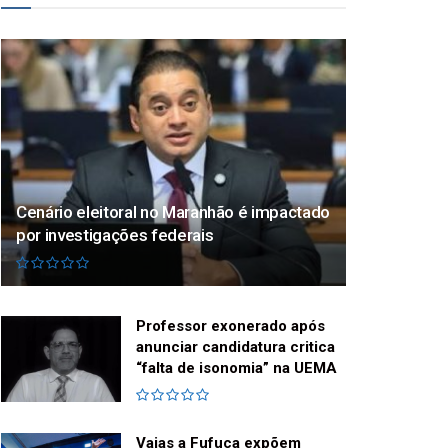
Cenário eleitoral no Maranhão é impactado
por investigações federais
Professor exonerado após
anunciar candidatura critica
“falta de isonomia” na UEMA
Vaias a Fufuca expõem